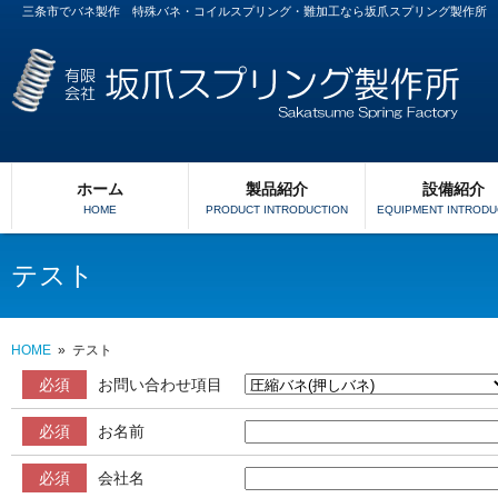
三条市でバネ製作 特殊バネ・コイルスプリング・難加工なら坂爪スプリング製作所
ホーム
製品紹介
設備紹介
HOME
PRODUCT INTRODUCTION
EQUIPMENT INTRODU
テスト
HOME
»
テスト
必須
お問い合わせ項目
必須
お名前
必須
会社名